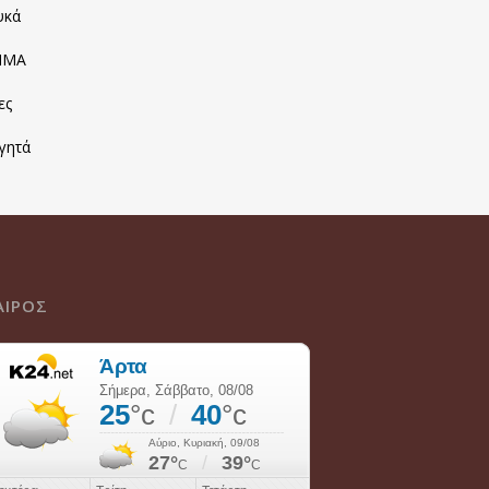
υκά
ΙΜΑ
ες
γητά
ΑΙΡΟΣ