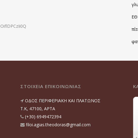
γλ
ΕΘ
OiflDPCzIi0Q
πίτ
φα
ΣΤΟΙΧΕΙΑ ΕΠΙΚΟΙΝΩΝΙΑΣ
Κ
ΟΔΟΣ ΠΕΡΙΦΕΡΙΑΚΗ ΚΑΙ ΠΛΑΤΩΝΟΣ
T.K, 47100, ΑΡΤΑ
(+30) 6949472394
filoi.agias.theodoras@gmail.com