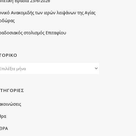
μπέτικη Βραδιά 23/6/2026
ονικό Ανακομιδής των ιερών λειψάνων της Αγίας
οδώρας
ραδοσιακός στολισμός Επιταφίου
ΤΟΡΙΚΌ
ορικό
ΤΗΓΟΡΊΕΣ
ακοινώσεις
θρα
ΘΡΑ