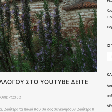
Ρε
Χρ
Θε
Πα
ΙΣ
Ιστ
KΑ
ΛΛΌΓΟΥ ΣΤΟ YOUTYBE ΔΕΊΤΕ
Αν
αρ
OiflDPCzIi0Q
ΑΡ
ι ιδιαίτερα τα παλιά που θα σας συγκινήσουν ιδιαίτερα !!!